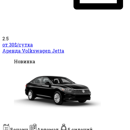
2.5
от 30$/
сутка
Аренда Volkswagen Jetta
Новинка
Бензин
Автомат
5 сидений