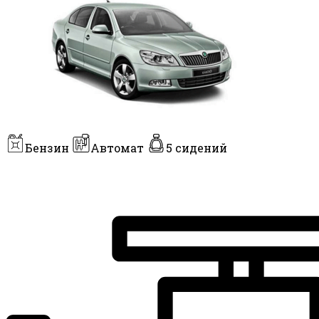
Бензин
Автомат
5 сидений