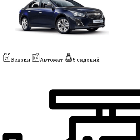
Бензин
Автомат
5 сидений