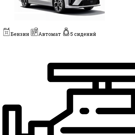
Бензин
Автомат
5 сидений