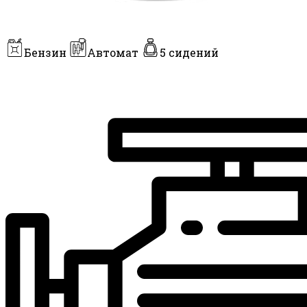
Бензин
Автомат
5 сидений