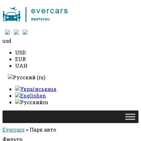
+38 097 490 10 10
usd
USD
EUR
UAH
ua
en
ru
Evercars
>
Парк авто
Фильтр