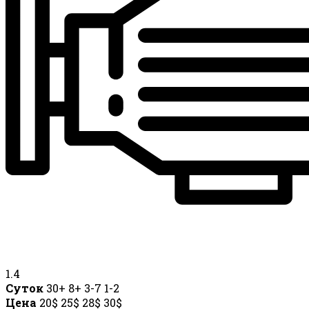
1.4
Суток
30+
8+
3-7
1-2
Цена
20$
25$
28$
30$