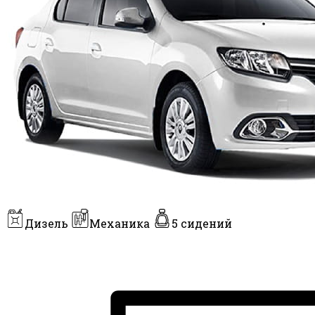
Дизель
Механика
5 сидений