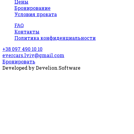
найголовніше. Раджу всім,хто захоче
Цены
покататись по Україні без зайвих стресів
Бронирование
і з задоволенням користуватись
Условия проката
послугами саме «Evercars». Величезне
FAQ
дякую за сервіс та турботу♥️
Контакты
Политика конфиденциальности
+38 097 490 10 10
evercars.lviv@gmail.com
Бронировать
Developed by
Develion.Software