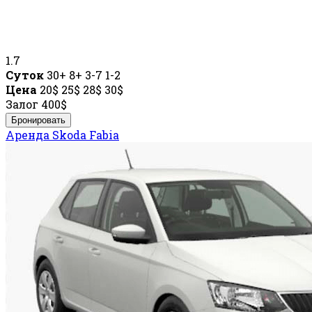
1.7
Суток
30+
8+
3-7
1-2
Цена
20$
25$
28$
30$
Залог
400$
Бронировать
Аренда Skoda Fabia