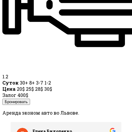
1.2
Суток
30+
8+
3-7
1-2
Цена
20$
25$
28$
30$
Залог
400$
Бронировать
Аренда эконом авто во Львове.
Елена Бидоленко