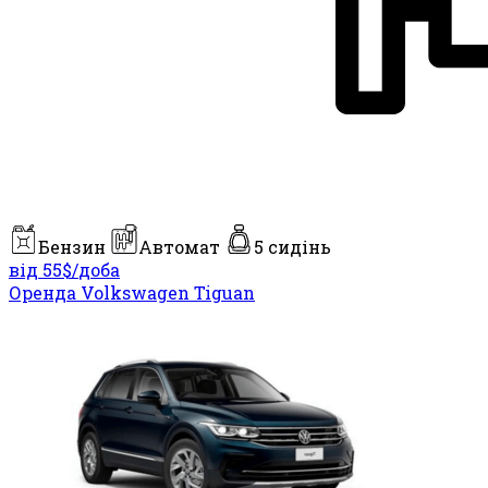
Бензин
Автомат
5 сидінь
від 55$/
доба
Оренда Volkswagen Tiguan