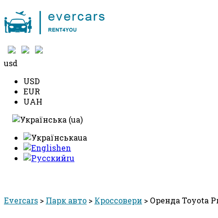
+38 097 490 10 10
usd
USD
EUR
UAH
ua
en
ru
ПАРК АВТО
ЦIНИ
БРО
Evercars
>
Парк авто
>
Кроссовери
>
Оренда Toyota Pr