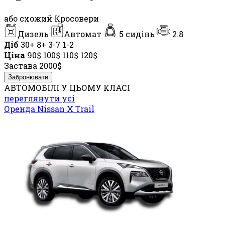
або схожий Кросовери
Дизель
Автомат
5 сидінь
2.8
Діб
30+
8+
3-7
1-2
Ціна
90$
100$
110$
120$
Застава
2000$
Забронювати
АВТОМОБІЛІ У ЦЬОМУ КЛАСІ
переглянути усі
Оренда Nissan X Trail