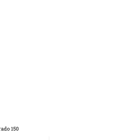
НЮВАННЯ
УМОВИ ПРОКАТУ
ТРАНСФЕРИ
IНШ
ado 150