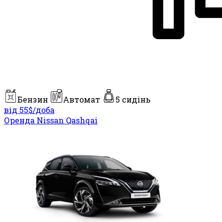
Бензин
Автомат
5 сидінь
від 55$/
доба
Оренда Nissan Qashqai