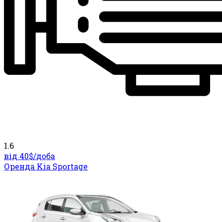
1.6
від 40$/
доба
Оренда Kia Sportage