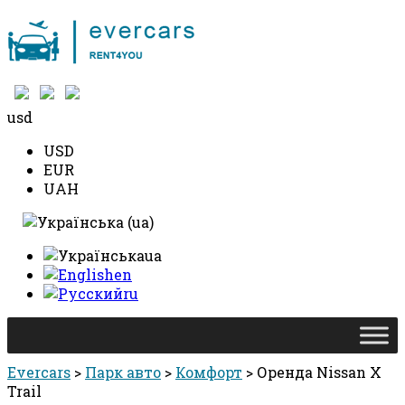
+38 097 490 10 10
usd
USD
EUR
UAH
ua
en
ru
Evercars
>
Парк авто
>
Комфорт
>
Оренда Nissan X
Trail