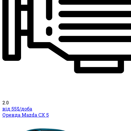
2.0
від 55$/
доба
Оренда Mazda CX 5