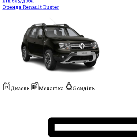
від 50$/
доба
Оренда Renault Duster
Дизель
Механіка
5 сидінь