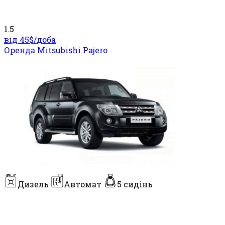
1.5
від 45$/
доба
Оренда Mitsubishi Pajero
Дизель
Автомат
5 сидінь