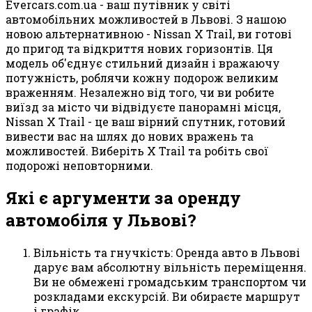
Evercars.com.ua - ваш путівник у світі
автомобільних можливостей в Львові. З нашою
новою альтернативною - Nissan X Trail, ви готові
до пригод та відкриття нових горизонтів. Ця
модель об'єднує стильний дизайн і вражаючу
потужність, роблячи кожну подорож великим
враженням. Незалежно від того, чи ви робите
виїзд за місто чи відвідуєте панорамні місця,
Nissan X Trail - це ваш вірний спутник, готовий
вивести вас на шлях до нових вражень та
можливостей. Виберіть X Trail та робіть свої
подорожі неповторними.
Які є аргументи за оренду
автомобіля у Львові?
Вільність та гнучкість: Оренда авто в Львові
дарує вам абсолютну вільність переміщення.
Ви не обмежені громадським транспортом чи
розкладами екскурсій. Ви обираєте маршрут
і графік.