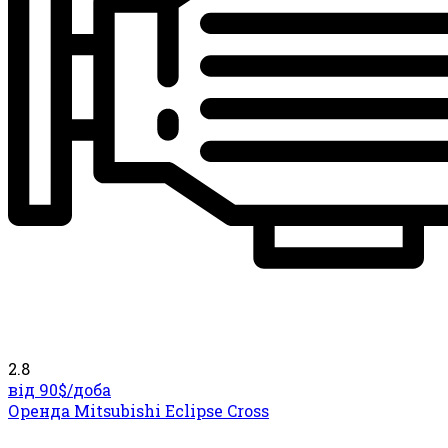
2.8
від 90$/
доба
Оренда Mitsubishi Eclipse Cross