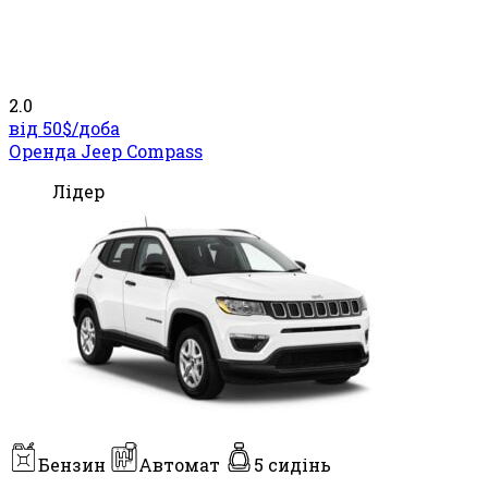
2.0
від 50$/
доба
Оренда Jeep Compass
Лідер
Бензин
Автомат
5 сидінь