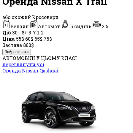
Оренда Nissan X Trail
або схожий Кросовери
Бензин
Автомат
5 сидінь
2.5
Діб
30+
8+
3-7
1-2
Ціна
55$
60$
65$
75$
Застава
800$
Забронювати
АВТОМОБІЛІ У ЦЬОМУ КЛАСІ
переглянути усі
Оренда Nissan Qashqai