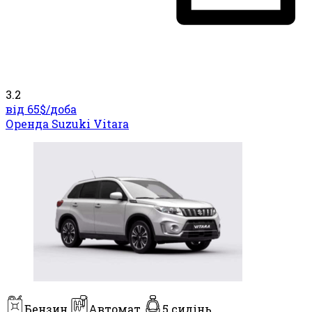
3.2
від 65$/
доба
Оренда Suzuki Vitara
Бензин
Автомат
5 сидінь